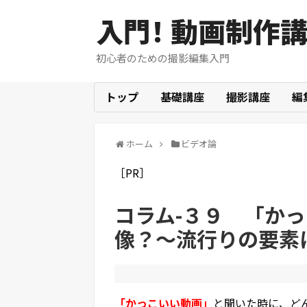
入門！ 動画制作
初心者のための撮影編集入門
トップ
基礎講座
撮影講座
編
ホーム
ビデオ論
［PR］
コラム-３９ 「か
像？～流行りの要素
「かっこいい動画」
と聞いた時に、ど