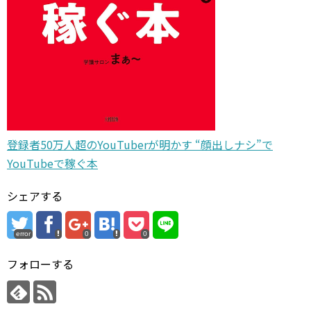
登録者50万人超のYouTuberが明かす “顔出しナシ”で
YouTubeで稼ぐ本
シェアする
error
0
0
フォローする