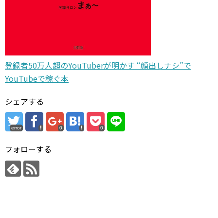
登録者50万人超のYouTuberが明かす “顔出しナシ”で
YouTubeで稼ぐ本
シェアする
error
0
0
フォローする