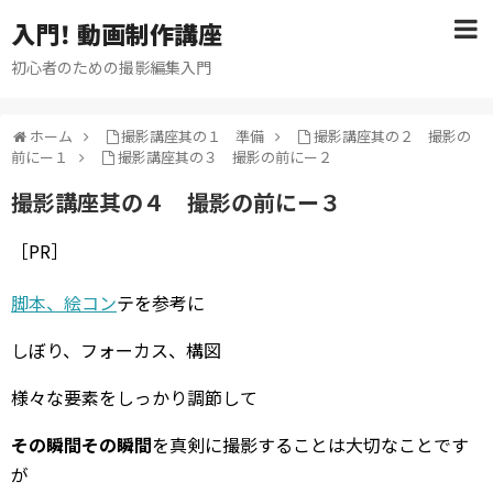
入門！ 動画制作講座
初心者のための撮影編集入門
ホーム
撮影講座其の１ 準備
撮影講座其の２ 撮影の
前にー１
撮影講座其の３ 撮影の前にー２
撮影講座其の４ 撮影の前にー３
［PR］
脚本、絵コン
テを参考に
しぼり、フォーカス、構図
様々な要素をしっかり調節して
その瞬間その瞬間
を真剣に撮影することは大切なことです
が