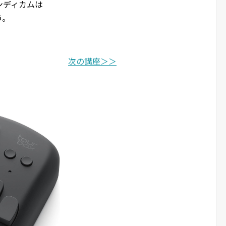
ンディカムは
う。
次の講座＞＞