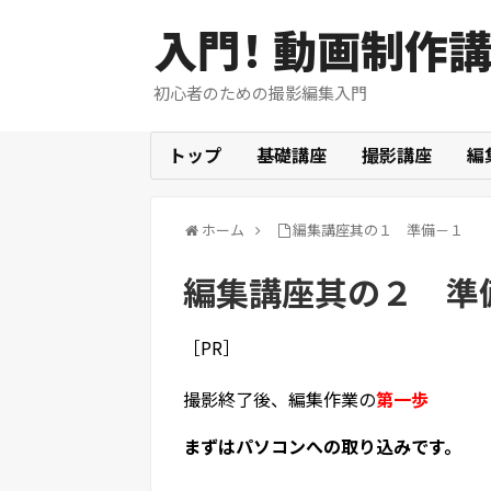
入門！ 動画制作
初心者のための撮影編集入門
トップ
基礎講座
撮影講座
編
ホーム
編集講座其の１ 準備－１
編集講座其の２ 準
［PR］
撮影終了後、編集作業の
第一歩
まずはパソコンへの取り込みです。